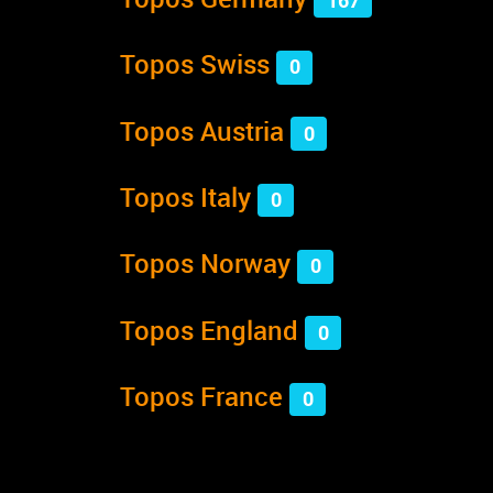
167
Topos Swiss
0
Topos Austria
0
Topos Italy
0
Topos Norway
0
Topos England
0
Topos France
0