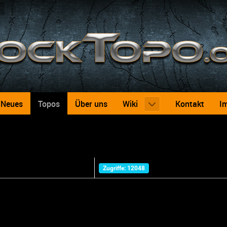
Neues
Topos
Über uns
Wiki
Kontakt
I
Zugriffe: 12048