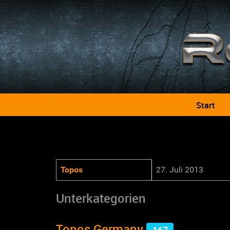
Start
Beiträge
Titel
Erstellungsdatum
Zugriffe
Topos
27. Juli 2013
Unterkategorien
Topos Germany